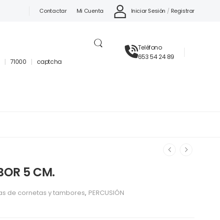
Iniciar Sesión
/
Registrar
Contactar
Mi Cuenta
Teléfono
653 54 24 89
71000
captcha
OR 5 CM.
s de cornetas y tambores
,
PERCUSIÓN