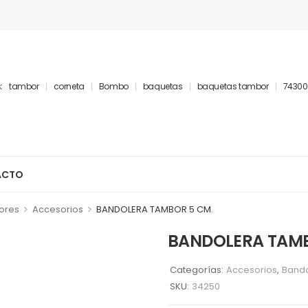
:
tambor
corneta
Bombo
baquetas
baquetas tambor
74300
ACTO
>
>
ores
Accesorios
BANDOLERA TAMBOR 5 CM.
BANDOLERA TAMB
Categorías:
Accesorios
,
Banda
SKU:
34250