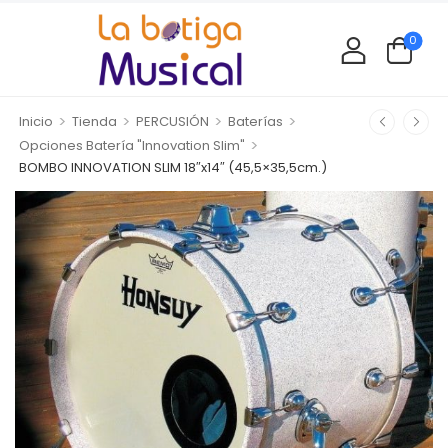
0
>
>
>
>
Inicio
Tienda
PERCUSIÓN
Baterías
>
Opciones Batería "Innovation Slim"
BOMBO INNOVATION SLIM 18″x14″ (45,5×35,5cm.)