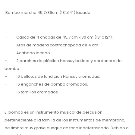
Bombo marcha 45,7x36cm (18″x14″) lacado
– Casco de 4 chapas de 45,7 cm x 30 cm (18” x 12”).
– Aros de madera contrachapada de 4 cm.
– Acabado lacado.
– 2 parches de plástico Honsuy batidor y bordonero de
bombo.
– 16 bellotas de fundición Honsuy cromadas.
– 16 enganches de bombo cromados.
– 16 tornillos cromados.
El bombo es un instrumento musical de percusión
pertenec
iente
a la familia de los instrumentos de membrana,
de timbre muy grave aunque de tono indeterminado. Debido a