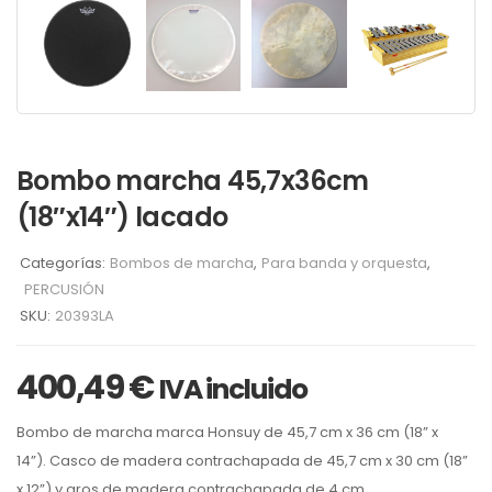
Bombo marcha 45,7x36cm
(18″x14″) lacado
Categorías:
Bombos de marcha
,
Para banda y orquesta
,
PERCUSIÓN
SKU:
20393LA
400,49
€
IVA incluido
Bombo de marcha marca Honsuy
de
45,7 cm x 36 cm (18” x
14”).
Casco de madera contrachapada de 45,7
cm x 30 cm (18”
x 12”)
y aros de madera contrachapada de 4 cm.