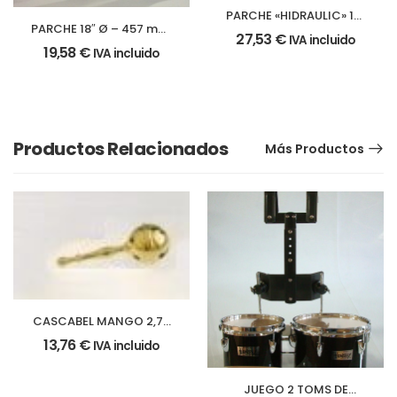
PARCHE «HIDRAULIC» 18″
PARCHE 18″ Ø – 457 mm.
Ø – 457 mm. bombo
27,53
€
IVA incluido
bombo batidor
19,58
€
IVA incluido
Productos Relacionados
Más Productos
CASCABEL MANGO 2,7 x
7 cm
13,76
€
IVA incluido
JUEGO 2 TOMS DE