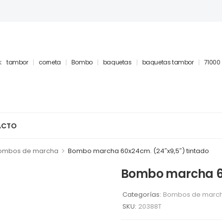
:
tambor
corneta
Bombo
baquetas
baquetas tambor
71000
ACTO
>
ombos de marcha
Bombo marcha 60x24cm. (24″x9,5″) tintado
Bombo marcha 60
Categorías:
Bombos de marc
SKU:
20388T