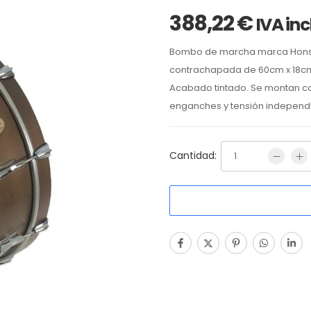
388,22
€
IVA inc
Bombo de marcha marca Hon
contrachapada de
60cm x
18
cm
Acabado
tintado. Se montan c
enganches y tensión independie
Cantidad: