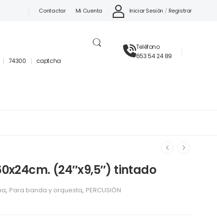
Iniciar Sesión
/
Registrar
Contactar
Mi Cuenta
Teléfono
653 54 24 89
74300
captcha
x24cm. (24″x9,5″) tintado
ha
,
Para banda y orquesta
,
PERCUSIÓN