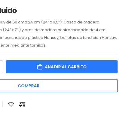
luido
suy
de
60 cm x
24
cm (24” x
9,5
”).
Casco de madera
 (24” x
7
” )
y aros de madera contrachapada de 4 cm.
on parches de plástico Honsuy, bellotas de fundición Honsuy,
nte mediante tornillos.
AÑADIR AL CARRITO
COMPRAR