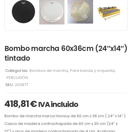
Bombo marcha 60x36cm (24″x14″)
tintado
Categorías:
Bombos de marcha
,
Para banda y orquesta
,
PERCUSIÓN
SKU:
20387T
418,81
€
IVA incluido
Bombo de marcha marca Honsuy
de
60 cm x 36 cm ( 24” x 14” )
.
Casco de madera contrachapada de
60 cm x 30 cm (24” x
12”)
y aros de madera contrachapada de 4 cm. Acabado