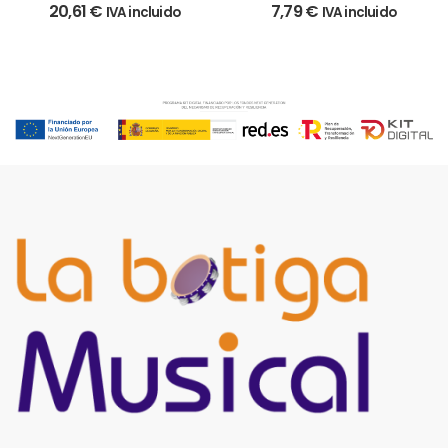
20,61
€
7,79
€
IVA incluido
IVA incluido