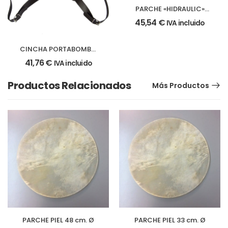
PARCHE «HIDRAULIC»
24″ Ø – 610 mm. bombo
45,54
€
IVA incluido
CINCHA PORTABOMBO
PIEL
41,76
€
IVA incluido
Productos Relacionados
Más Productos
PARCHE PIEL 48 cm. Ø
PARCHE PIEL 33 cm. Ø