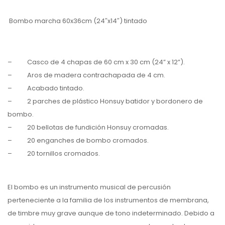
Bombo marcha 60x36cm (24″x14″) tintado
– Casco de 4 chapas de 60 cm x 30 cm (24” x 12”).
– Aros de madera contrachapada de 4 cm.
– Acabado tintado.
– 2 parches de plástico Honsuy batidor y bordonero de
bombo.
– 20 bellotas de fundición Honsuy cromadas.
– 20 enganches de bombo cromados.
– 20 tornillos cromados.
El bombo es un instrumento musical de percusión
pertenec
iente
a la familia de los instrumentos de membrana,
de timbre muy grave aunque de tono indeterminado. Debido a