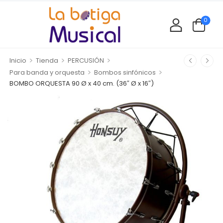
0
>
>
>
Inicio
Tienda
PERCUSIÓN
>
>
Para banda y orquesta
Bombos sinfónicos
BOMBO ORQUESTA 90 Ø x 40 cm. (36″ Ø x 16″)