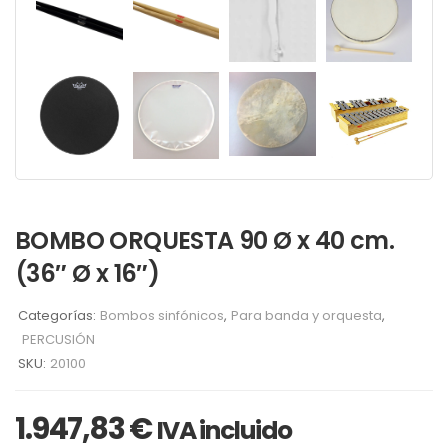
BOMBO ORQUESTA 90 Ø x 40 cm.
(36″ Ø x 16″)
Categorías:
Bombos sinfónicos
,
Para banda y orquesta
,
PERCUSIÓN
SKU:
20100
1.947,83
€
IVA incluido