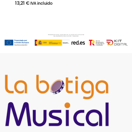
13,21
€
IVA incluido