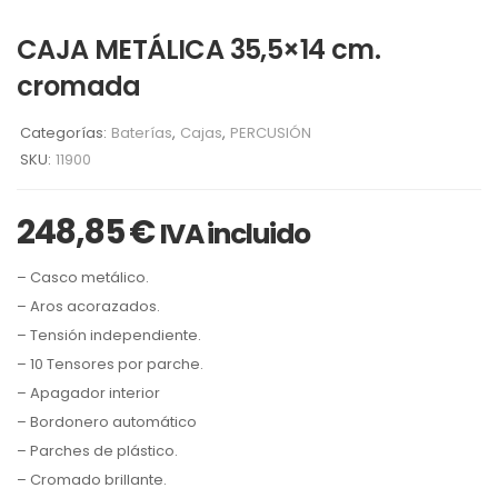
CAJA METÁLICA 35,5×14 cm.
cromada
Categorías:
Baterías
,
Cajas
,
PERCUSIÓN
SKU:
11900
248,85
€
IVA incluido
– Casco metálico.
– Aros acorazados.
– Tensión independiente.
– 10 Tensores por parche.
– Apagador interior
– Bordonero automático
– Parches de plástico.
– Cromado brillante.