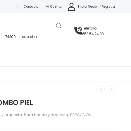
Iniciar Sesión
/
Registrar
Contactar
Mi Cuenta
Teléfono
653 54 24 89
74300
captcha
MBO PIEL
 y orquesta
,
Para banda y orquesta
,
PERCUSIÓN