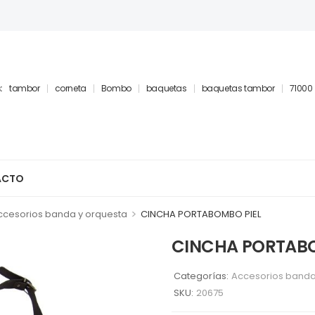
:
tambor
corneta
Bombo
baquetas
baquetas tambor
71000
ACTO
>
ccesorios banda y orquesta
CINCHA PORTABOMBO PIEL
CINCHA PORTABO
Categorías:
Accesorios banda
SKU:
20675