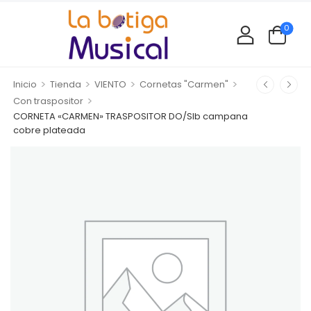
0
>
>
>
>
Inicio
Tienda
VIENTO
Cornetas "Carmen"
>
Con traspositor
CORNETA «CARMEN» TRASPOSITOR DO/SIb campana
cobre plateada