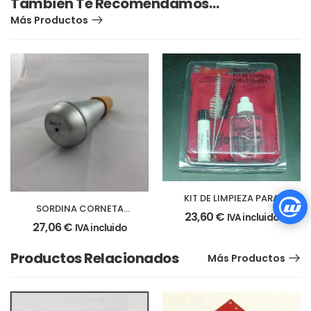
También Te Recomendamos…
Más Productos
KIT DE LIMPIEZA PARA
SORDINA CORNETA
CORNETA
23,60
€
IVA incluido
ESTUDIO ALUMINIO
27,06
€
IVA incluido
Productos Relacionados
Más Productos