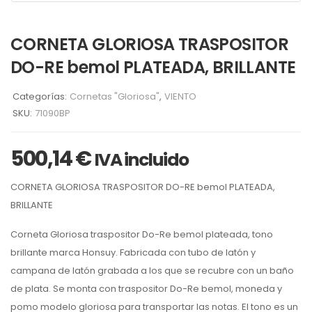
CORNETA GLORIOSA TRASPOSITOR
DO-RE bemol PLATEADA, BRILLANTE
Categorías:
Cornetas "Gloriosa"
,
VIENTO
SKU:
71090BP
500,14
€
IVA incluido
CORNETA GLORIOSA TRASPOSITOR DO-RE
bemol
PLATEADA
,
BRILLANTE
Corneta Gloriosa traspositor Do-Re
bemol
plateada
, tono
brillante
marca Honsuy. Fabricada con tubo de latón y
campana de latón grabada a los que se recubre con un baño
de plata. Se monta con traspositor
D
o-
R
e
bemol
, moneda y
pomo modelo gloriosa para tra
n
sportar las notas
. El tono es un