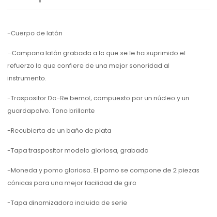
-Cuerpo de latón
–
Campana latón grabada
a la que se le ha suprimido el
refuerzo lo que confiere de una mejor sonoridad al
instrumento.
-Traspositor
D
o-
R
e
bemol
, compuesto por un núcleo y un
guardapolvo.
Tono brillante
-Recubierta de un baño de plata
-Tapa traspositor modelo gloriosa
,
grabada
-Moneda y pomo gloriosa
. El pomo se compone de 2 piezas
cónicas para una mejor facilidad de giro
-Tapa dinamizadora incluida de serie