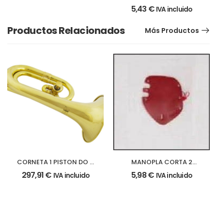
CORTA roja
5,43
€
IVA incluido
Productos Relacionados
Más Productos
CORNETA 1 PISTON DO a
MANOPLA CORTA 2
RE b
PISTONES roja
297,91
€
5,98
€
IVA incluido
IVA incluido