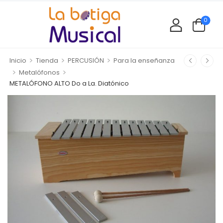
0
>
>
>
Inicio
Tienda
PERCUSIÓN
Para la enseñanza
>
>
Metalófonos
METALÓFONO ALTO Do a La. Diatónico