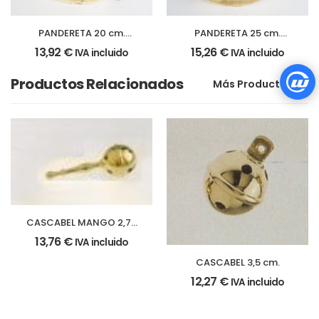
PANDERETA 20 cm.
PANDERETA 25 cm.
Parche piel
Parche piel claveteado,
13,92
€
15,26
€
IVA incluido
IVA incluido
claveteada,doble
doble sonaja
sonaja
Productos Relacionados
Más Productos
CASCABEL MANGO 2,7 x
7 cm
13,76
€
IVA incluido
CASCABEL 3,5 cm.
12,27
€
IVA incluido