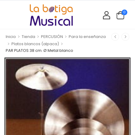
0
>
>
>
Inicio
Tienda
PERCUSIÓN
Para la enseñanza
>
>
Platos blancos (alpaca)
PAR PLATOS 38 cm. Ø Metal blanco