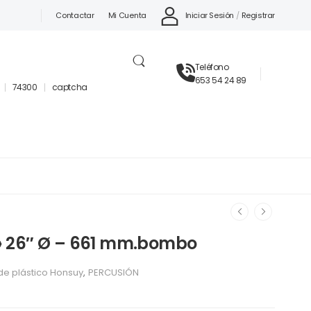
Iniciar Sesión
/
Registrar
Contactar
Mi Cuenta
Teléfono
653 54 24 89
74300
captcha
 26″ Ø – 661 mm.bombo
de plástico Honsuy
,
PERCUSIÓN