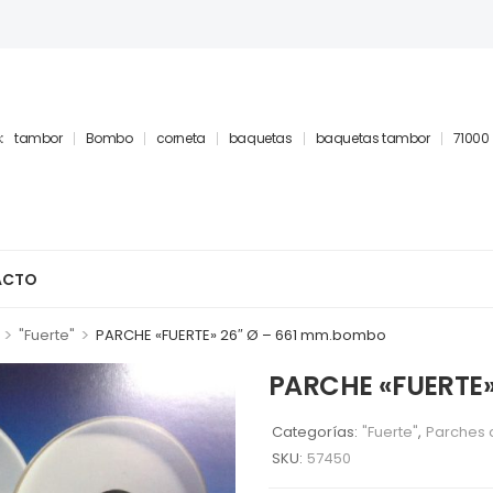
:
tambor
Bombo
corneta
baquetas
baquetas tambor
71000
ACTO
>
>
"Fuerte"
PARCHE «FUERTE» 26″ Ø – 661 mm.bombo
PARCHE «FUERTE»
Categorías:
"Fuerte"
,
Parches 
SKU:
57450