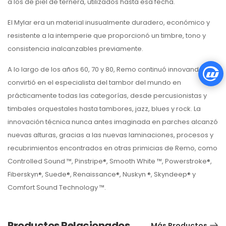
a los de piel de ternera, utilizados hasta esa fecha.
El Mylar era un material inusualmente duradero, económico y
resistente a la intemperie que proporcionó un timbre, tono y
consistencia inalcanzables previamente.
A lo largo de los años 60, 70 y 80, Remo continuó innovando y se
convirtió en el especialista del tambor del mundo en
prácticamente todas las categorías, desde percusionistas y
timbales orquestales hasta tambores, jazz, blues y rock. La
innovación técnica nunca antes imaginada en parches alcanzó
nuevas alturas, gracias a las nuevas laminaciones, procesos y
recubrimientos encontrados en otras primicias de Remo, como
Controlled Sound ™, Pinstripe®, Smooth White ™, Powerstroke®,
Fiberskyn®, Suede®, Renaissance®, Nuskyn ®, Skyndeep® y
Comfort Sound Technology ™.
Productos Relacionados
Más Productos