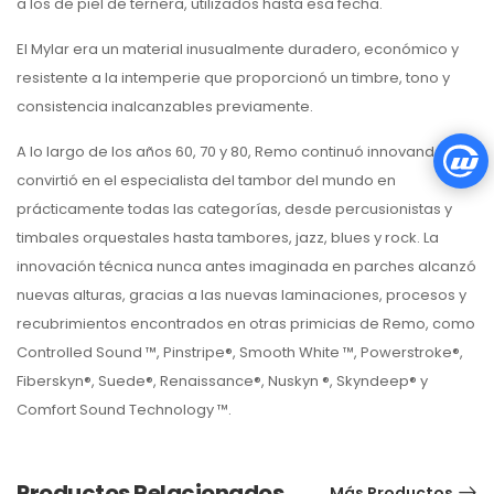
a los de piel de ternera, utilizados hasta esa fecha.
El Mylar era un material inusualmente duradero, económico y
resistente a la intemperie que proporcionó un timbre, tono y
consistencia inalcanzables previamente.
A lo largo de los años 60, 70 y 80, Remo continuó innovando y se
convirtió en el especialista del tambor del mundo en
prácticamente todas las categorías, desde percusionistas y
timbales orquestales hasta tambores, jazz, blues y rock. La
innovación técnica nunca antes imaginada en parches alcanzó
nuevas alturas, gracias a las nuevas laminaciones, procesos y
recubrimientos encontrados en otras primicias de Remo, como
Controlled Sound ™, Pinstripe®, Smooth White ™, Powerstroke®,
Fiberskyn®, Suede®, Renaissance®, Nuskyn ®, Skyndeep® y
Comfort Sound Technology ™.
Productos Relacionados
Más Productos