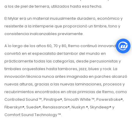
a los de piel de ternera, utilizados hasta esa fecha.
El Mylar era un material inusualmente duradero, económico y
resistente a la intemperie que proporcionó un timbre, tono y
consistencia inalcanzables previamente.
A lo largo de los años 60, 70 y 80, Remo continuó innovando y se
convirtió en el especialista del tambor del mundo en
prácticamente todas las categorías, desde percusionistas y
timbales orquestales hasta tambores, jazz, blues y rock. La
innovación técnica nunca antes imaginada en parches alcanzó
nuevas alturas, gracias a las nuevas laminaciones, procesos y
recubrimientos encontrados en otras primicias de Remo, como
Controlled Sound ™, Pinstripe®, Smooth White ™, Powerstroke®,
Fiberskyn®, Suede®, Renaissance®, Nuskyn ®, Skyndeep® y
Comfort Sound Technology ™.