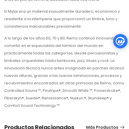
El Mylar era un material inusualmente duradero, económico y
resistente a la intemperie que proporcionó un timbre, tono y
consistencia inalcanzables previamente.
A lo largo de los años 60, 70 y 80, Remo continuó innovando y se
convirtió en el especialista del tambor del mundo en
prácticamente todas las categorías, desde percusionistas y
timbales orquestales hasta tambores, jazz, blues y rock. La
innovación técnica nunca antes imaginada en parches alcanzó
nuevas alturas, gracias a las nuevas laminaciones, procesos y
recubrimientos encontrados en otras primicias de Remo, como
Controlled Sound ™, Pinstripe®, Smooth White ™, Powerstroke®,
Fiberskyn®, Suede®, Renaissance®, Nuskyn ®, Skyndeep® y
Comfort Sound Technology ™.
Productos Relacionados
Más Productos