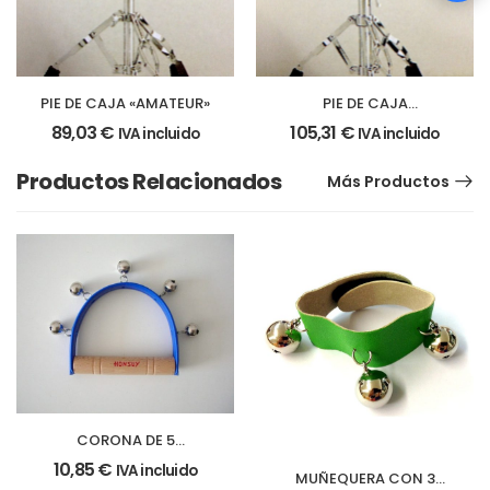
PIE DE CAJA «AMATEUR»
PIE DE CAJA
«PROFESIONAL»
89,03
€
105,31
€
IVA incluido
IVA incluido
Productos Relacionados
Más Productos
CORONA DE 5
CASCABELES
10,85
€
IVA incluido
MUÑEQUERA CON 3