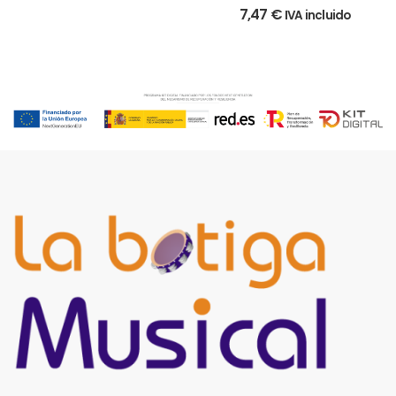
CASCABELES
7,47
€
IVA incluido