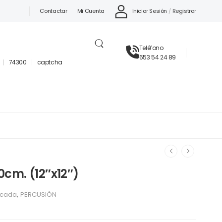
Iniciar Sesión
/
Registrar
Contactar
Mi Cuenta
Teléfono
653 54 24 89
74300
captcha
cm. (12″x12″)
ucada
,
PERCUSIÓN