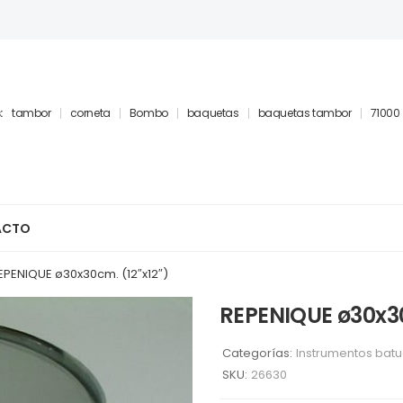
:
tambor
corneta
Bombo
baquetas
baquetas tambor
71000
ACTO
EPENIQUE ø30x30cm. (12″x12″)
REPENIQUE ø30x30
Categorías:
Instrumentos bat
SKU:
26630