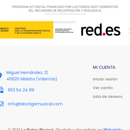
MI CUENTA
Miguel Hernández, 12
46920 Mislata (Valencia)
Iniciar sesión
Ver carrito
653 54 24 89
Lista de deseos
info@labotigamusical.com
© 2024
La Botiga Musical
. Diseñado y desarrollado por
Websitelia