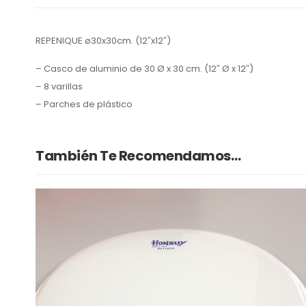
REPENIQUE ø30x30cm. (12″x12″)
– Casco de aluminio de 30 Ø x 30 cm. (12″ Ø x 12″)
– 8 varillas
– Parches de plástico
También Te Recomendamos…