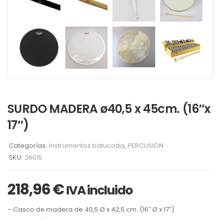
SURDO MADERA ø40,5 x 45cm. (16″x
17″)
Categorías:
Instrumentos batucada
,
PERCUSIÓN
SKU:
26615
218,96
€
IVA incluido
– Casco de madera de 40,5 Ø x 42,5 cm. (16″ Ø x 17″)