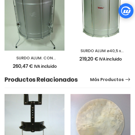
SURDO ALUM ø40,5 x
45cm. (16″ X 18″)
SURDO ALUM. CON
219,20
€
IVA incluido
PATAS ø40,5 x 45cm.
260,47
€
IVA incluido
Productos Relacionados
Más Productos