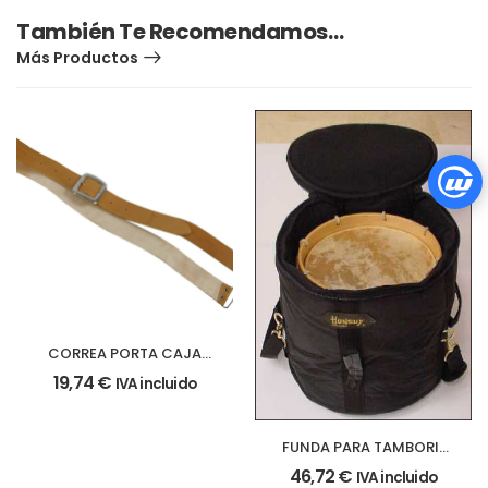
También Te Recomendamos…
Más Productos
CORREA PORTA CAJA
(natural)
19,74
€
IVA incluido
FUNDA PARA TAMBORIL
Y TABALET DE 25×25
46,72
€
IVA incluido
(10″X10″)cm.