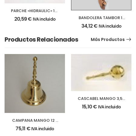
PARCHE «HIDRAULIC» 15″
Ø – 361 mm.
BANDOLERA TAMBOR 11
20,59
€
IVA incluido
cm.
34,12
€
IVA incluido
Productos Relacionados
Más Productos
CASCABEL MANGO 3,5 x
10,5 cm.
15,10
€
IVA incluido
CAMPANA MANGO 12 x
19 cm.
75,11
€
IVA incluido