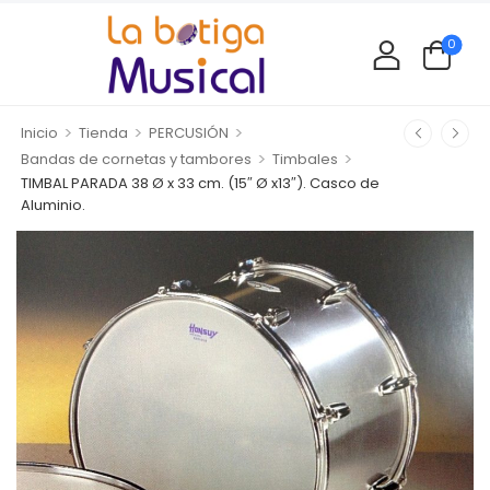
0
>
>
>
Inicio
Tienda
PERCUSIÓN
>
>
Bandas de cornetas y tambores
Timbales
TIMBAL PARADA 38 Ø x 33 cm. (15″ Ø x13″). Casco de
Aluminio.