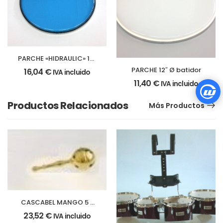
PARCHE «HIDRAULIC» 12″
Ø – 305 mm.
PARCHE 12″ Ø batidor
16,04
€
IVA incluido
11,40
€
IVA incluido
Productos Relacionados
Más Productos
CASCABEL MANGO 5 x
15 cm.
23,52
€
IVA incluido