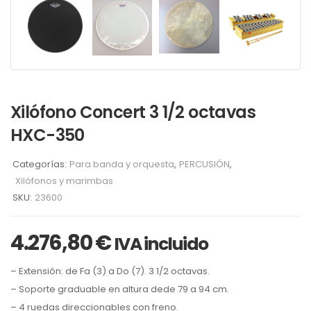
Xilófono Concert 3 1/2 octavas
HXC-350
Categorías:
Para banda y orquesta
,
PERCUSIÓN
,
Xilófonos y marimbas
SKU:
23600
4.276,80
€
IVA incluido
– Extensión: de Fa (3) a Do (7). 3 1/2 octavas.
– Soporte graduable en altura dede 79 a 94 cm.
– 4 ruedas direccionables con freno.