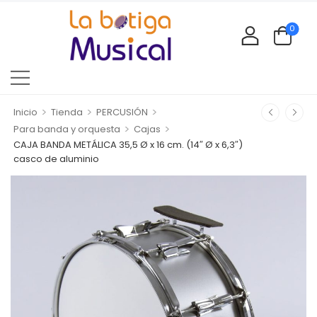
0
>
>
>
Inicio
Tienda
PERCUSIÓN
>
>
Para banda y orquesta
Cajas
CAJA BANDA METÁLICA 35,5 Ø x 16 cm. (14″ Ø x 6,3″)
casco de aluminio