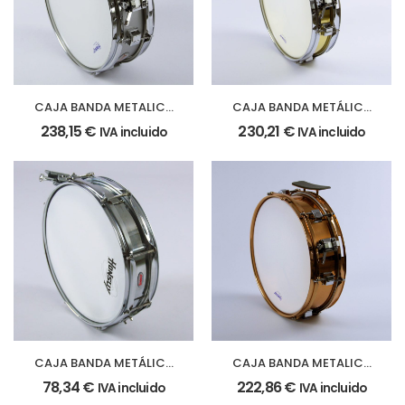
CAJA BANDA METALICA
CAJA BANDA METÁLICA
33 Ø x 10 cm. (13″Ø x4″)
33 Ø x 10 cm. (13″Ø x4″)
238,15
€
230,21
€
IVA incluido
IVA incluido
– aluminio
– casco dorado
CAJA BANDA METÁLICA
CAJA BANDA METALICA
33x8cm.
35,5 Ø x 10 cm. (14″ Ø x
78,34
€
222,86
€
IVA incluido
IVA incluido
4″) casco cobreado