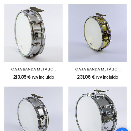
CAJA BANDA METALICA
CAJA BANDA METÁLICA
35,5 Ø x 10 cm. (14″ Ø x
35,5 Ø x 10 cm. (14″ Ø x
213,85
€
231,06
€
IVA incluido
IVA incluido
4″) casco cromado
4″) casco dorado