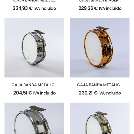
CAJA BANDA MADERA
CAJA BANDA MADERA
35,5x10cm. miel
35,5x8cm. miel
234,93
€
229,26
€
IVA incluido
IVA incluido
CAJA BANDA METALICA
CAJA BANDA METÁLICA
33 Ø x 10 cm. (13″ Ø x 4″)
33 Ø x 10 cm. (13″Ø x 4″)
204,51
€
230,21
€
IVA incluido
IVA incluido
casco cromado
casco cobreado