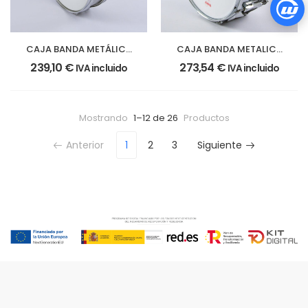
CAJA BANDA METÁLICA
CAJA BANDA METALICA
35,5 Ø x 10 cm. (14″Ø
35,5 Ø x 14 cm. (14″ Ø x
239,10
€
273,54
€
IVA incluido
IVA incluido
x4″) – casco de
5,5 «) casco cromado
aluminio
Mostrando
1–12 de 26
Productos
Anterior
1
2
3
Siguiente