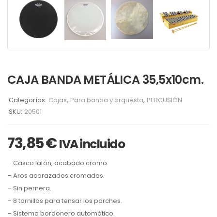
CAJA BANDA METÁLICA 35,5x10cm.
Categorías:
Cajas
,
Para banda y orquesta
,
PERCUSIÓN
SKU:
20501
73,85
€
IVA incluido
– Casco latón, acabado cromo.
– Aros acorazados cromados.
– Sin pernera.
– 8 tornillos para tensar los parches.
– Sistema bordonero automático.