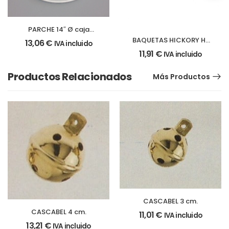
PARCHE 14″ Ø caja
batidor (35,5 cm)
BAQUETAS HICKORY H-
13,06
€
IVA incluido
115 par
11,91
€
IVA incluido
Productos Relacionados
Más Productos
CASCABEL 3 cm.
CASCABEL 4 cm.
11,01
€
IVA incluido
13,21
€
IVA incluido