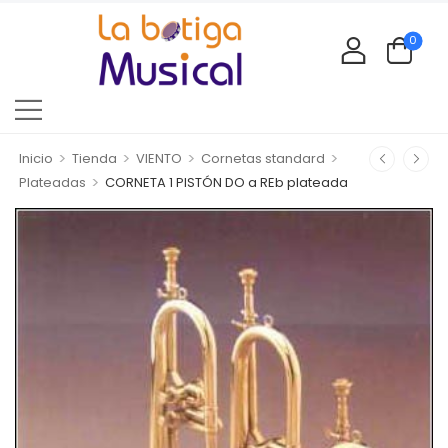
0
>
>
>
>
Inicio
Tienda
VIENTO
Cornetas standard
>
Plateadas
CORNETA 1 PISTÓN DO a REb plateada