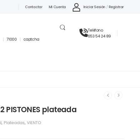
Iniciar Sesión
/
Registrar
Contactar
Mi Cuenta
Teléfono
653 54 24 89
71000
captcha
2 PISTONES plateada
d
,
Plateadas
,
VIENTO