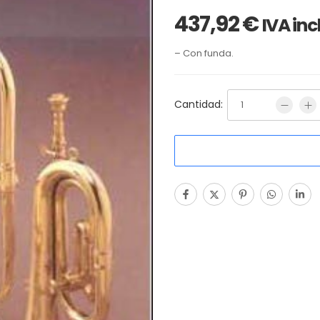
437,92
€
IVA inc
– Con funda.
Cantidad: