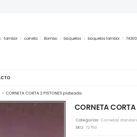
:
tambor
corneta
Bombo
baquetas
baquetas tambor
74300
ACTO
>
CORNETA CORTA 2 PISTONES plateada
CORNETA CORTA 
Categorías:
Cornetas standar
SKU:
72750