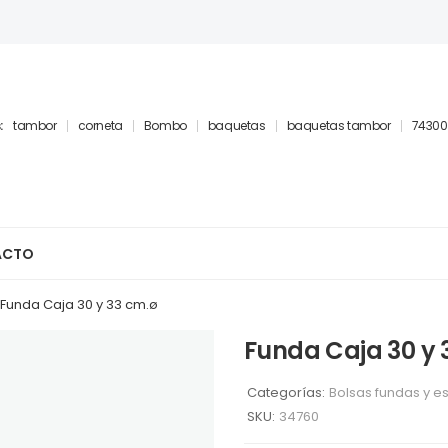
:
tambor
corneta
Bombo
baquetas
baquetas tambor
74300
ACTO
Funda Caja 30 y 33 cm.ø
Funda Caja 30 y 
Categorías:
Bolsas fundas y e
SKU:
34760