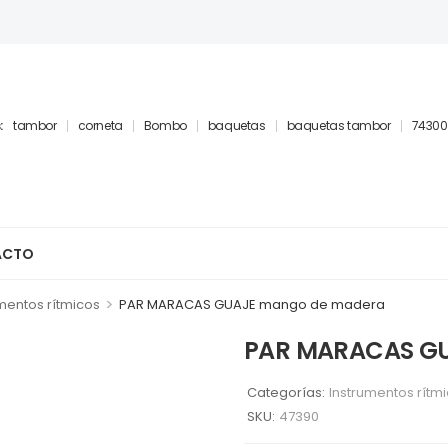
:
tambor
corneta
Bombo
baquetas
baquetas tambor
74300
ACTO
>
mentos rítmicos
PAR MARACAS GUAJE mango de madera
PAR MARACAS G
Categorías:
Instrumentos rítm
SKU:
47390