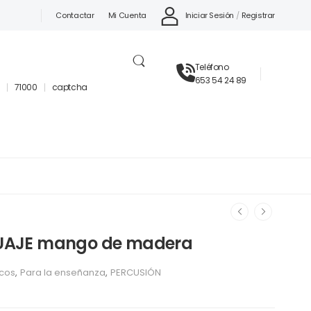
Iniciar Sesión
/
Registrar
Contactar
Mi Cuenta
Teléfono
653 54 24 89
71000
captcha
UAJE mango de madera
icos
,
Para la enseñanza
,
PERCUSIÓN