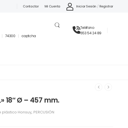
Iniciar Sesión
/
Registrar
Contactar
Mi Cuenta
Teléfono
653 54 24 89
74300
captcha
» 18″ Ø – 457 mm.
 plástico Honsuy
,
PERCUSIÓN