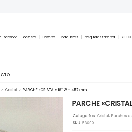
:
tambor
corneta
Bombo
baquetas
baquetas tambor
71000
ACTO
>
>
Cristal
PARCHE «CRISTAL» 18″ Ø – 457 mm.
PARCHE «CRISTAL
Categorías:
Cristal
,
Parches de
SKU:
53000