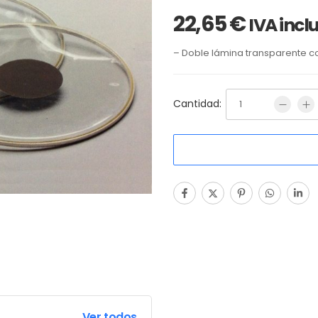
22,65
€
IVA incl
– Doble lámina transparente co
Cantidad:
Ver todos