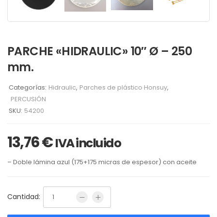
PARCHE «HIDRAULIC» 10″ Ø – 250
mm.
Categorías:
Hidraulic
,
Parches de plástico Honsuy
,
PERCUSIÓN
SKU:
54200
13,76
€
IVA incluido
– Doble lámina azul (175+175 micras de espesor) con aceite
Cantidad: