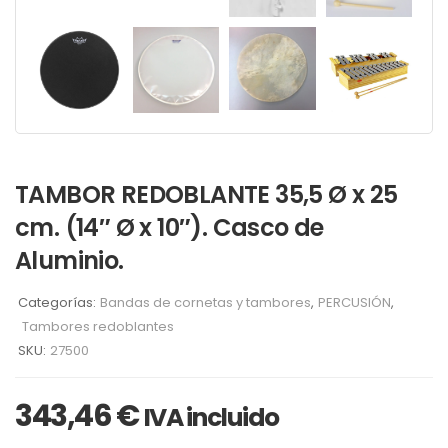
TAMBOR REDOBLANTE 35,5 Ø x 25
cm. (14″ Ø x 10″). Casco de
Aluminio.
Categorías:
Bandas de cornetas y tambores
,
PERCUSIÓN
,
Tambores redoblantes
SKU:
27500
343,46
€
IVA incluido