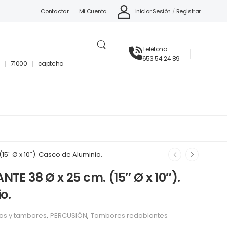
Iniciar Sesión
/
Registrar
Contactar
Mi Cuenta
Teléfono
653 54 24 89
71000
captcha
5″ Ø x 10″). Casco de Aluminio.
E 38 Ø x 25 cm. (15″ Ø x 10″).
o.
as y tambores
,
PERCUSIÓN
,
Tambores redoblantes