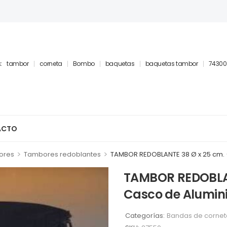
:
tambor
corneta
Bombo
baquetas
baquetas tambor
74300
ACTO
>
>
ores
Tambores redoblantes
TAMBOR REDOBLANTE 38 Ø x 25 cm. (1
TAMBOR REDOBLANT
Casco de Alumini
Categorías:
Bandas de cornet