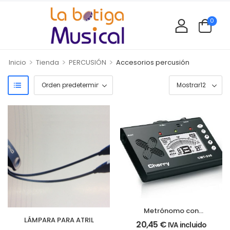
0
>
>
>
Inicio
Tienda
PERCUSIÓN
Accesorios percusión
Metrónomo con
LÁMPARA PARA ATRIL
afinador Cherry Music
20,45
€
IVA incluido
CMT-330